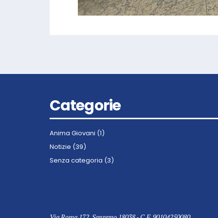
Categorie
Anima Giovani
(1)
Notizie
(39)
Senza categoria
(3)
Via Roma 172, Sanremo 18038 - C.F. 90104250080