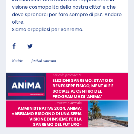
visione cosmopolita della nostra citta’ e che
deve spronarci per fare sempre di piu’. Andare
oltre.
Siamo orgogliosi per Sanremo.
Notizie
festival sanremo
Articolo precedente
ELEZIONI SANREMO: STATO DI
BENESSERE FISICO, MENTALE E
SOCIALE AL CENTRO DEL
PROGRAMMA DI ‘ANIMA’
Prossimo articolo
AMMINISTRATIVE 2024, ANIMA:
«ABBIAMO BISOGNO DI UNA SERIA
VISIONE DI INSIEME PER LA
SANREMO DEL FUTURO»