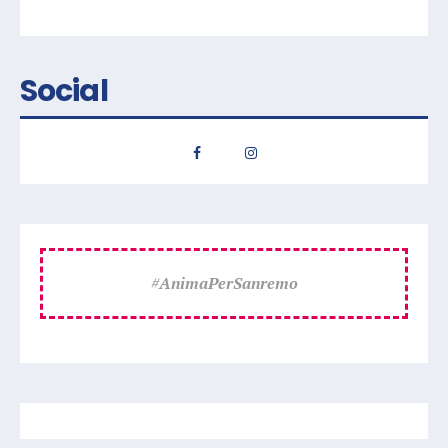
Social
#
AnimaPerSanremo