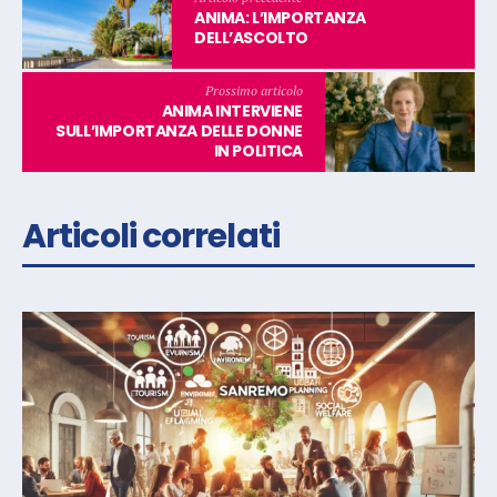
ANIMA: L’IMPORTANZA
DELL’ASCOLTO
Prossimo articolo
ANIMA INTERVIENE
SULL’IMPORTANZA DELLE DONNE
IN POLITICA
Articoli correlati